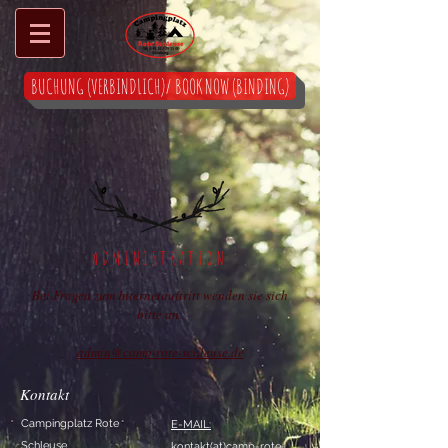
BUCHUNG (VERBINDLICH)/ BOOK NOW (BINDING)
ADMINISTRATION
Bei Fragen zum Internetauftritt wenden sie sich
bitte an:
admin@camp-rote-schleuse.de
Kontakt
Campingplatz Rote
E-MAIL:
Schleuse
kontakt(at)camp-rote-